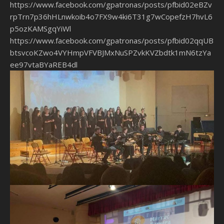
https://www.facebook.com/gpatronas/posts/pfbid02eBZv
rpTrn7p36hHLnwkoib4o7FX9w4ki6T31g7wCopefzH7hvL6
p5ozKAMSgqYiWl
https://www.facebook.com/gpatronas/posts/pfbid02qqUB
btsvcoKZwo4VYHmpVFVBJMxNuSPZvkKVZbdtk1mN6tzYa
ee97vtaBYaREB4dl