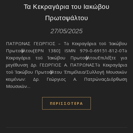
Τα Κεκραγάρια του Ιακώβου
Πρωτοѱάλτου
27/05/2025
ΠΑΤΡΩΝΑΣ ΓΕΩΡΓΙΟΣ – Τὰ Κεκραγάρια τοῦ Ἰακώβου
Πρωτοѱάλτου[ΕΡΝ 1380] ISMN 979-0-69151-812-0Τὰ
Κεκραγάρια τοῦ Ἰακώβου ΠρωτοѱάλτουΕπιλέξτε για
μεγέθυνση Δρ. ΓΕΩΡΓΙΟΣ Α. ΠΑΤΡΩΝΑΣΤὰ Κεκραγάρια
τοῦ Ἰακώβου Πρωτοѱάλτου Ἐπιμέλεια/Συλλογή Μουσικῶν
κειμένων: Δρ. Γεώργιος Α. ΠατρώναςΔιόρθωση
Μουσικῶν…
ΠΕΡΙΣΣΌΤΕΡΑ