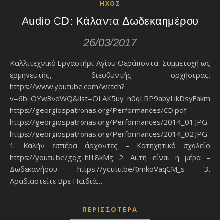
ΗΧΟΣ
Audio CD: Κάλαντα Δωδεκαημέρου
26/03/2017
Καλλιτεχνικό Εργαστήρι Αγίου Θεράποντα. Συμμετοχή ως
ερμηνευτής, διευθυντής ορχήστρας.
https://www.youtube.com/watch?
v=6bLOYw3vdWQ&list=OLAK5uy_n0qLRP9abyLikDsyFakmllj
https://georgiospatronas.org/Performances/CD.pdf
https://georgiospatronas.org/Performances/2014_01.JPG
https://georgiospatronas.org/Performances/2014_02.JPG
1. Καλήν εσπέρα άρχοντες – Κατηχητικό σχολείο
https://youtu.be/gqgLhl18kMg 2. Αυτή είναι η μέρα –
Δωδεκανήσου https://youtu.be/0mkoVaqCM_s 3.
Αραδιαστείτε Βρε Παιδιά…
ΠΕΡΙΣΣΌΤΕΡΑ