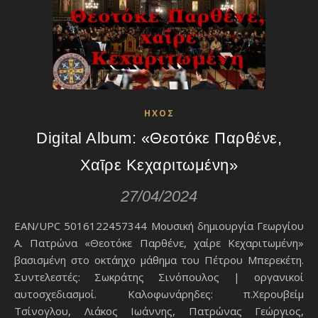
ΗΧΟΣ
Digital Album: «Θεοτόκε Παρθένε,
Χαῖρε Κεχαριτωμένη»
27/04/2024
EAN/UPC 5016122457344 Μουσική δημιουργία Γεωργίου
Α. Πατρώνα «Θεοτόκε Παρθένε, χαίρε Κεχαριτωμένη»
βασισμένη στο οκτάηχο μάθημα του Πέτρου Μπερεκέτη.
Συντελεστές: Σωκράτης Σινόπουλος | οργανικοί
αυτοσχεδιασμοί. Καλοφωνάρηδες: π.Χερουβείμ
Τσίνογλου, Λιάκος Ιωάννης, Πατρώνας Γεώργιος,